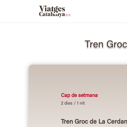
Tren Groc
Cap de setmana
2 dies / 1 nit
Tren Groc de La Cerdany