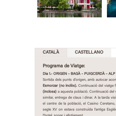
CATALÀ
CASTELLANO
Programa de Viatge:
Dia 1.- ORIGEN – BAGÀ – PUIGCERDÀ – ALP
Sortida dels punts d’origen, amb autocar acom
Esmorzar (no inclòs).
Continuació del viatge f
(inclosa)
a aquesta població. Continuació del v
similar, entrega de claus i dinar. A la tarda vis
el centre de la població, el Casino Ceretano,
segle XV on estava construïda l’antiga Esgl
l’hotel, sopar i allotjament.