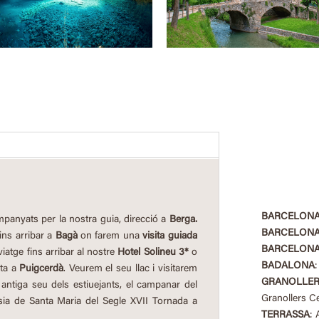
BARCELON
panyats per la nostra guia, direcció a
Berga.
BARCELON
ins arribar a
Bagà
on farem una
visita guiada
BARCELON
iatge fins arribar al nostre
Hotel Solineu 3*
o
BADALONA
ita a
Puigcerdà
. Veurem el seu llac i visitarem
GRANOLLER
 antiga seu dels estiuejants, el campanar del
Granollers C
ésia de Santa Maria del Segle XVII Tornada a
TERRASSA
: 