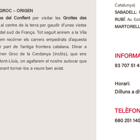
Catalunya)
 GROC – ORIGEN
SABADELL
: 
he del Conflent
per visitar les
Grottes des
RUBÍ
: Av. Es
al centre de la terra per gaudir d’unes vistes
MARTOREL
el sud de França. Tot seguit anirem a la Vila
m recórrer els carrers empedrats d’aquesta
part de l’antiga frontera catalana. Dinar a
 Tren Groc de la Cerdanya (inclós), que ens
INFORMA
 Mont-Lluis, on agafarem el nostre autocar que
93 707 51 4
erant tornar-los a veure ben aviat.
Horari:
Dilluns a di
TELÈFON
680 251 14