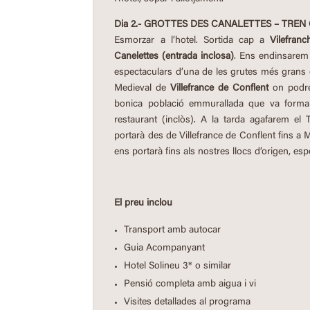
Dia 2.- GROTTES DES CANALETTES – TREN
Esmorzar a l’hotel. Sortida cap a
Vilefranc
Canelettes (entrada inclosa)
. Ens endinsarem 
espectaculars d’una de les grutes més grans d
Medieval de
Villefrance de Conflent
on podre
bonica població emmurallada que va formar 
restaurant (inclòs). A la tarda agafarem el
portarà des de Villefrance de Conflent fins a
ens portarà fins als nostres llocs d’origen, esp
El preu inclou
Transport amb autocar
Guia Acompanyant
Hotel Solineu 3* o similar
Pensió completa amb aigua i vi
Visites detallades al programa