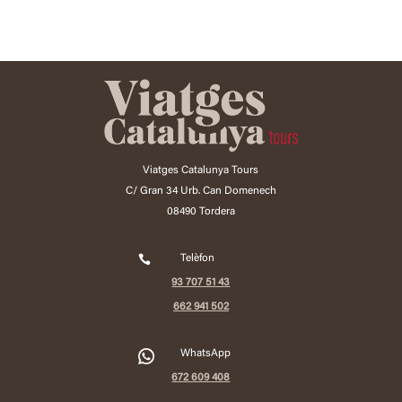
Viatges Catalunya Tours
C/ Gran 34 Urb. Can Domenech
08490 Tordera

Telèfon
93 707 51 43
662 941 502
2
WhatsApp
672 609 408