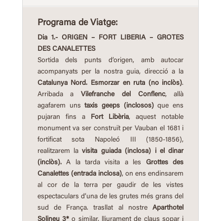
Programa de Viatge:
Dia 1.- ORIGEN – FORT LIBERIA – GROTES
DES CANALETTES
Sortida dels punts d’origen, amb autocar
acompanyats per la nostra guia, direcció a la
Catalunya Nord.
Esmorzar en ruta (no
inclòs)
.
Arribada a
Vilefranche del Conflenc
, allà
agafarem uns
taxis geeps (inclosos)
que ens
pujaran fins a
Fort Libèria
, aquest notable
monument va ser construït per Vauban el 1681 i
fortificat sota Napoleó III (1850-1856),
realitzarem la
visita guiada (inclosa)
i
el dinar
(inclòs).
A la tarda visita a les
Grottes des
Canalettes
(entrada inclosa)
, on ens endinsarem
al cor de la terra per gaudir de les vistes
espectaculars d’una de les grutes més grans del
sud de França. trasllat al nostre
Aparthotel
Solineu 3*
o similar, lliurament de claus sopar i