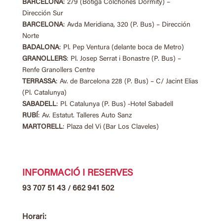
BARCELONA
: 279 (Botiga Colchones Dormity) –
Dirección Sur
BARCELONA
: Avda Meridiana, 320 (P. Bus) – Dirección
Norte
BADALONA
: Pl. Pep Ventura (delante boca de Metro)
GRANOLLERS
: Pl. Josep Serrat i Bonastre (P. Bus) –
Renfe Granollers Centre
TERRASSA
: Av. de Barcelona 228 (P. Bus) – C/ Jacint Elias
(Pl. Catalunya)
SABADELL
: Pl. Catalunya (P. Bus) -Hotel Sabadell
RUBÍ
: Av. Estatut. Talleres Auto Sanz
MARTORELL
: Plaza del Vi (Bar Los Claveles)
INFORMACIÓ I RESERVES
93 707 51 43
662 941 502
/
Horari: