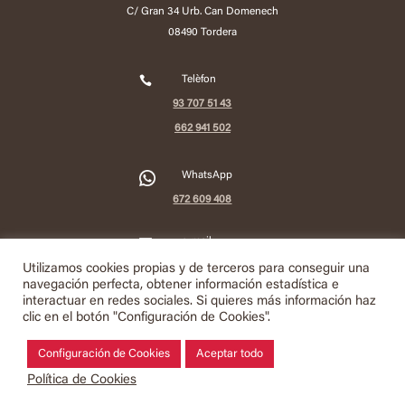
C/ Gran 34 Urb. Can Domenech
08490 Tordera

Telèfon
93 707 51 43
662 941 502
2
WhatsApp
672 609 408

e-mail
info@viatgescatalunyatours.com
Utilizamos cookies propias y de terceros para conseguir una
navegación perfecta, obtener información estadística e
interactuar en redes sociales. Si quieres más información haz
Política de Privacitat
clic en el botón "Configuración de Cookies".
Política de Cookies
Configuración de Cookies
Aceptar todo
Termes i Ús de la Web
Política de Cookies
Condicions de Contractació