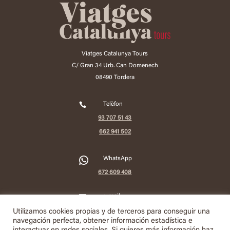
Viatges Catalunya Tours
C/ Gran 34 Urb. Can Domenech
08490 Tordera

Telèfon
93 707 51 43
662 941 502
2
WhatsApp
672 609 408

e-mail
info@viatgescatalunyatours.com
Utilizamos cookies propias y de terceros para conseguir una
navegación perfecta, obtener información estadística e