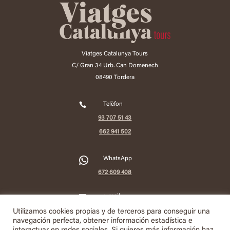
Viatges Catalunya Tours
C/ Gran 34 Urb. Can Domenech
08490 Tordera

Telèfon
93 707 51 43
662 941 502
2
WhatsApp
672 609 408

e-mail
info@viatgescatalunyatours.com
Utilizamos cookies propias y de terceros para conseguir una
navegación perfecta, obtener información estadística e