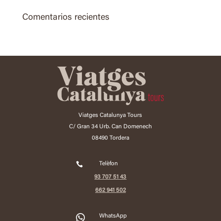
Comentarios recientes
Viatges Catalunya Tours
C/ Gran 34 Urb. Can Domenech
08490 Tordera

Telèfon
93 707 51 43
662 941 502
2
WhatsApp