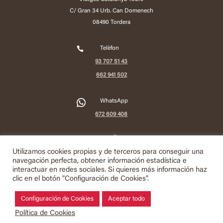
C/ Gran 34 Urb. Can Domenech
08490 Tordera

Telèfon
93 707 51 43
662 941 502
2
WhatsApp
672 609 408

e-mail
info@viatgescatalunyatours.com
Utilizamos cookies propias y de terceros para conseguir una
navegación perfecta, obtener información estadística e
interactuar en redes sociales. Si quieres más información haz
Política de Privacitat
clic en el botón "Configuración de Cookies".
Política de Cookies
Configuración de Cookies
Aceptar todo
Termes i Ús de la Web
Política de Cookies
Condicions de Contractació