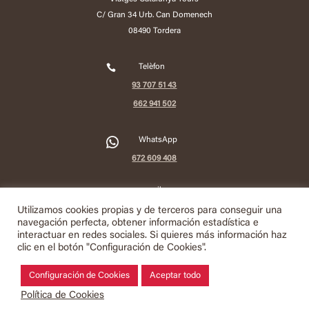
C/ Gran 34 Urb. Can Domenech
08490 Tordera

Telèfon
93 707 51 43
662 941 502
2
WhatsApp
672 609 408

e-mail
info@viatgescatalunyatours.com
Utilizamos cookies propias y de terceros para conseguir una
navegación perfecta, obtener información estadística e
interactuar en redes sociales. Si quieres más información haz
Política de Privacitat
clic en el botón "Configuración de Cookies".
Política de Cookies
Configuración de Cookies
Aceptar todo
Termes i Ús de la Web
Política de Cookies
Condicions de Contractació