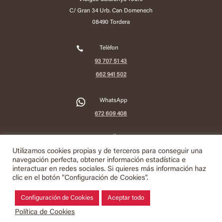
C/ Gran 34 Urb. Can Domenech
08490 Tordera

Telèfon
93 707 51 43
662 941 502
2
WhatsApp
672 609 408

e-mail
info@viatgescatalunyatours.com
Utilizamos cookies propias y de terceros para conseguir una
navegación perfecta, obtener información estadística e
interactuar en redes sociales. Si quieres más información haz
Política de Privacitat
clic en el botón "Configuración de Cookies".
Política de Cookies
Configuración de Cookies
Aceptar todo
Termes i Ús de la Web
Política de Cookies
Condicions de Contractació