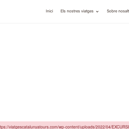
Inici
Els nostres viatges
Sobre nosalt