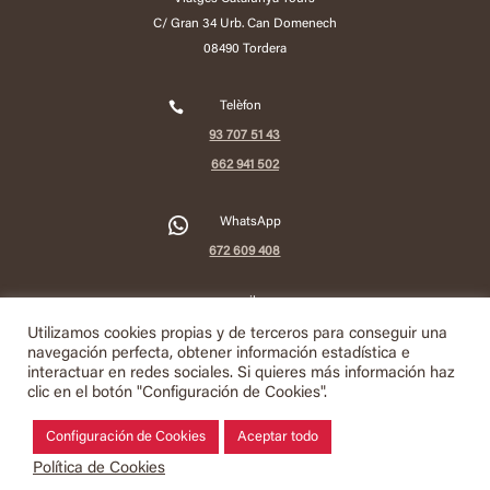
C/ Gran 34 Urb. Can Domenech
08490 Tordera

Telèfon
93 707 51 43
662 941 502
2
WhatsApp
672 609 408

e-mail
info@viatgescatalunyatours.com
Utilizamos cookies propias y de terceros para conseguir una
navegación perfecta, obtener información estadística e
interactuar en redes sociales. Si quieres más información haz
Política de Privacitat
clic en el botón "Configuración de Cookies".
Política de Cookies
Configuración de Cookies
Aceptar todo
Termes i Ús de la Web
Política de Cookies
Condicions de Contractació